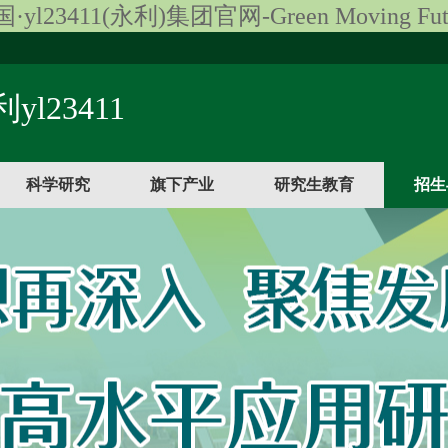
·yl23411(永利)集团官网-Green Moving Fut
yl23411
科学研究
旗下产业
研究生教育
招生