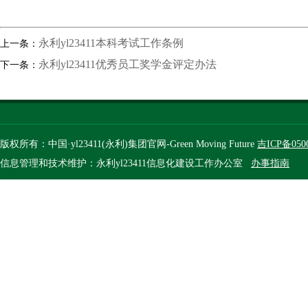
永利yl23411本科考试工作条例
上一条：
永利yl23411优秀员工奖学金评定办法
下一条：
版权所有：中国·yl23411(永利)集团官网-Green Moving Future
吉ICP备050
信息管理和技术维护：永利yl23411信息化建设工作办公室
办事指南