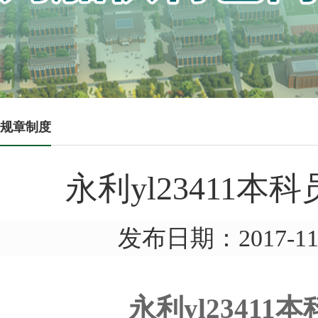
规章制度
永利yl23411
发布日期：2017-
永利yl2341