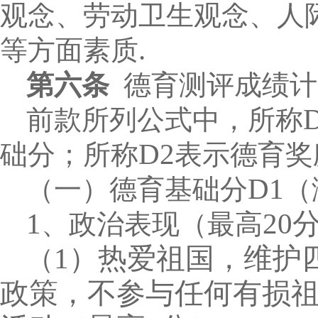
观念、劳动卫生观念、人
.
等方面素质
第六条
德育测评成绩计
前款所列公式中，所称
D2
础分；所称
表示德育奖
D1
（一）
德育基础分
（
1
20
、政治表现（最高
1）热爱祖国，维护
（
政策，不参与任何有损