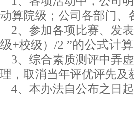
1
、各项活动中，公司明
动算院级；公司各部门、
2
、参加各项比赛、发表
级
+
/2
”的公式计
校级）
3
、综合素质测评中弄虚
理，取消当年评优评先及
4
、本办法自公布之日起