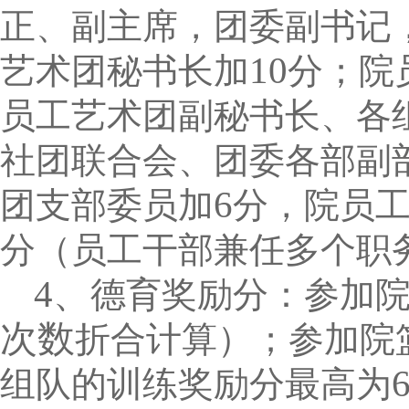
正、副主席，团委副书记
10
艺术团秘书长加
分；院
员工艺术团副秘书长、各
社团联合会、团委各部副
6
团支部委员加
分，院员
分（员工干部兼任多个职
4、
德育奖励分：
参加
次数
折合
计算）
；
参加院
组队的训练奖励分最高为