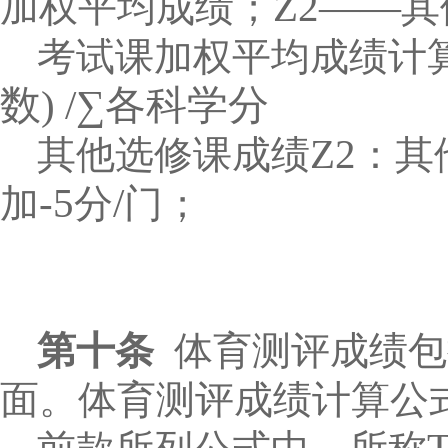
Z2――
加权平均成绩；
其
考试课加权平均成绩计
数
) /
∑各科学分
Z2
其他选修课成绩
：其
-5
/
加
分
门；
第十条
体育测评成绩包
面。体育测评成绩计算公