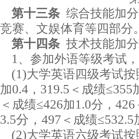
第十
三
条
综合技能加分
竞赛、文娱体育等
四
部分
第十
四
条
技术技能加分
1
、参加外语等级考试，
(1)
大学英语四级考试按
0.4
319.5
≤
355
加
，
＜成绩
≤
426
1.0
426
＜成绩
加
分，
3.5分，
497
≤
532.5
＜成绩
(2)
大学英语六级考试按