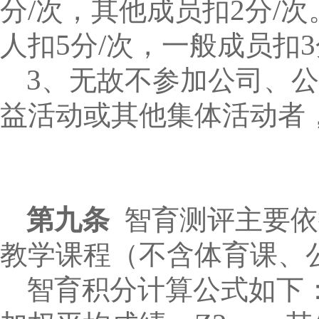
/
2
/
分
次，其他成员扣
分
次
5
/
3
人扣
分
次，一般成员扣
3
、无故不参加公司、公
益活动或其他集体活动者
第九条
智育测评主要依
教学课程（不含体育课、
智育积分计算公式如下