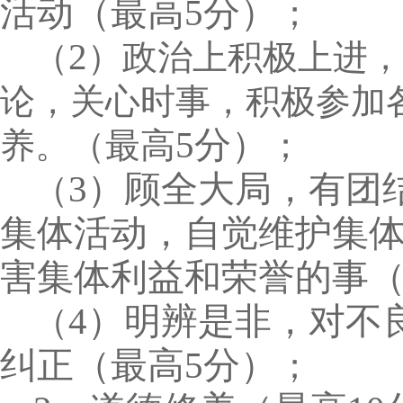
活动（最高5分）
；
2
（
）政治上积极上进，
论，关心时事，积极参加
5分）
养。（最高
；
3）顾全大局，有团
（
集体活动，自觉维护集
害集体利益和荣誉的事（
4）明辨是非，对不
（
纠正（最高5分）
；