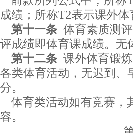
前款所列公式中，所称
T2
成绩；所称
表示课外体
第十
一
条
体育素质测评
评成绩即体育课成绩。无
第十
二
条
课外体育锻炼
各类体育活动，无迟到、
分。
体育类活动如有竞赛，
容。