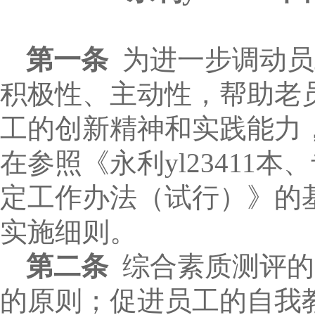
第一条
为进一步调动员
积极性、主动性，帮助老
工的创新精神和实践能力
在参照《永利yl2341
定工作办法（试行）》的
实施细则。
第二条
综合素质测评的
的原则；促进员工的自我