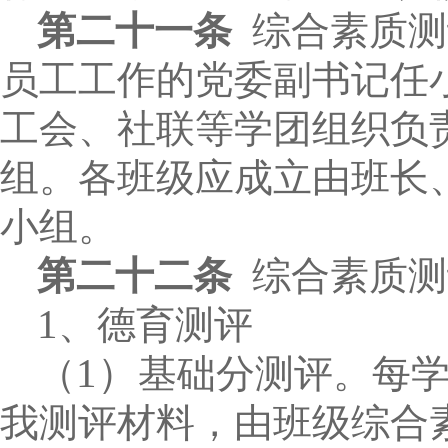
第二十
一
条
综合素质测
员工工作的党委副书记任
工会、社联等学团组织负
组。各班
级应成立由班长
小组。
第二十
二
条
综合素质测
1
、德育测评
1）
（
基础分测评。每
我测评材料，由班级综合