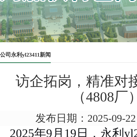
公司永利yl23411新闻
访企拓岗，精准对
（4808
发布日期：2025-09
2025
年
9
月
19
日，永利y