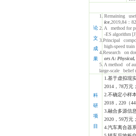
1. Remaining useful
ice
,2019,84
：
82
论
2. A method for p
-ES algorithm [J
文
3.Principal compon
high-speed train
成
4.Research on doub
ors A: Physical,
果
5. A method of auto
large-scale belief r
1.
基于虚拟现
2014
，
78
万元
2.
不确定小样
科
2018
，
220
（
44
研
3.
融合多源信
项
2020
，
59
万元
目
4.
汽车离合器
5.
轿车后地板自