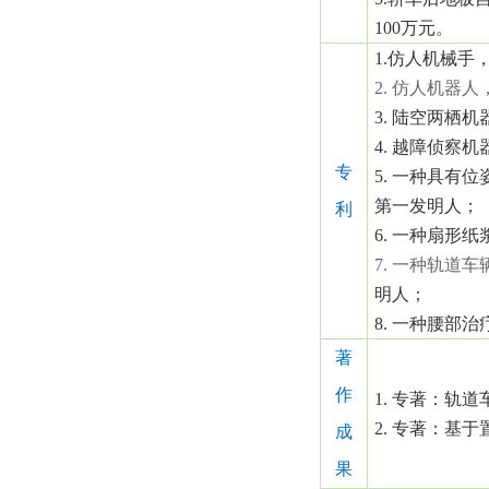
100
万元。
1.
仿人机械手
2.
仿人机器人
3.
陆空两栖机
4.
越障侦察机
专
5.
一种具有位
第一发明人；
利
6.
一种扇形纸
7.
一种轨道车
明人；
8.
一种腰部治
著
作
1.
专著：轨道
2.
专著：基于
成
果