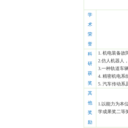
学
术
荣
誉
1.
机电装备故
科
2.
仿人机器人
研
3.
一种轨道车
获
4.
精密机电系
奖
5.
汽车传动系
其
他
1.
以能力为本
学成果奖二等
奖
励