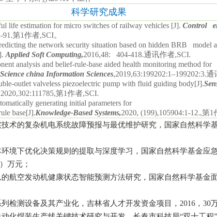
科学研究成果
 life estimation for micro switches of railway vehicles [J].
Control en
-91.
第
1
作者
,SCI
。
redicting the network security situation based on hidden BRB model
].
Applied Soft Computing,
2016,48: 404-418.
通讯作者
,SCI.
ent analysis and belief-rule-base aided health monitoring method for 
Science china Information Sciences
,2019,63:
199202:1–199202:3.
通
le-outlet valveless piezoelectric pump with fluid guiding body[J].
Sen
2020,302:111785,
第
1
作者
,SCI.
matically generating initial parameters for
ule base[J].
Knowledge-Based Systems,
2020,
(
199),105904:1-12.
,
第
1
实技术的复杂机电系统故障预报与最优维护研究，国家自然科学
；
本环境下优化决策规则的提取与深度学习，国家自然科学基金应
）万元；
息的航空发动机健康状态智能预测方法研究，国家自然科学基金
；
系列检测设备及其产业化，吉林省人才开发资金项目，
2016
，
30
动化焊装生产线关键技术研究与开发，长春市科技局“双十工程