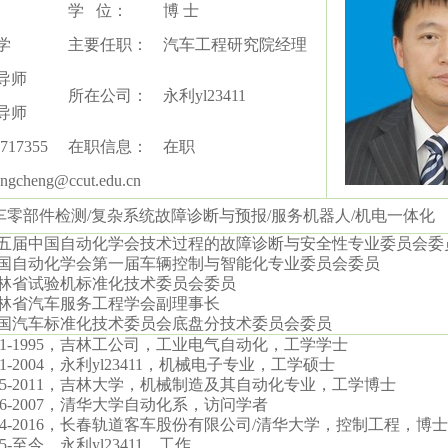
学
位：
博
士
学
主要任职：
汽车工程研究院经理
导师
所在公司：
永利yl23411
导师
5717355
在职信息：
在职
ngcheng@ccut.edu.cn
车零部件检测
/
复杂系统故障诊断与预报
/
服务机器人
/
机电一体化
五届中国自动化学会技术过程的故障诊断与安全性专业委员会委
国自动化学会第一届车辆控制与智能化专业委员会委员
林省试验机标准化技术委员会委员
林省汽车服务工程学会副理事长
国汽车标准化技术委员会底盘分技术委员会委员
1-1995
，吉林工公司，工业电气自动化，工学学士
1-2004
，永利yl23411，机械电子专业，工学硕士
5-2011
，吉林大学，机械制造及其自动化专业，工学博士
6-2007
，清华大学自动化系，访问学者
4-2016
，
长春轨道客车股份有限公司
/
清华大学，控制工程，博士
5-
至今，永利yl23411，工作