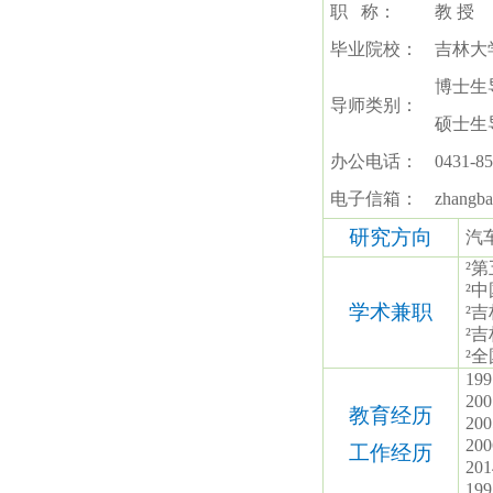
职
称：
教
授
毕业院校：
吉林大
博士生
导师类别：
硕士生
办公电话：
0431-8
电子信箱：
zhangba
研究方向
汽
²
第
²
中
学术兼职
²
吉
²
吉
²
全
199
200
教育经历
200
200
工作经历
201
199