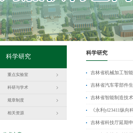
科学研究
科学研究
吉林省机械加工智
重点实验室
吉林省汽车零部件
科研与学术
吉林省智能制造技
规章制度
《永利yl23411
相关资源
吉林省科技厅延期