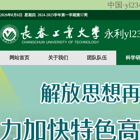
中国·yl23
2026年8月6日 星期四 2024-2025学年第一学期第57周
永利yl23
网站首页
关于我们
团队队伍
科学