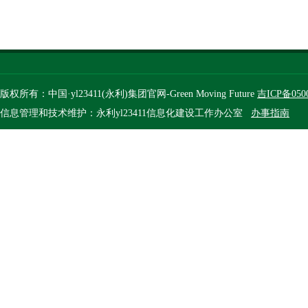
版权所有：中国·yl23411(永利)集团官网-Green Moving Future
吉ICP备050
信息管理和技术维护：永利yl23411信息化建设工作办公室
办事指南