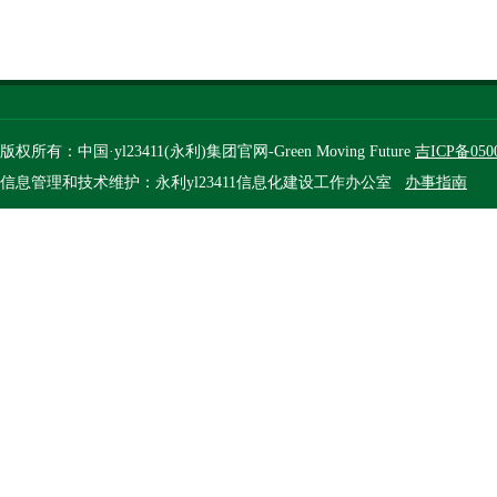
版权所有：中国·yl23411(永利)集团官网-Green Moving Future
吉ICP备050
信息管理和技术维护：永利yl23411信息化建设工作办公室
办事指南