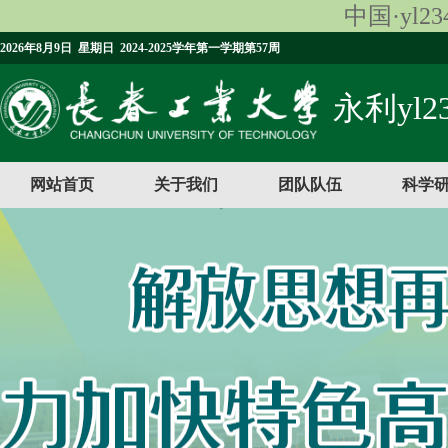
中国·yl23
2026年8月9日 星期日 2024-2025学年第一学期第57周
永利yl23
网站首页
关于我们
团队队伍
科学