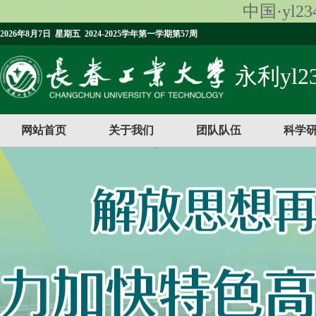
中国·yl23
2026年8月7日 星期五 2024-2025学年第一学期第57周
永利yl23
网站首页
关于我们
团队队伍
科学