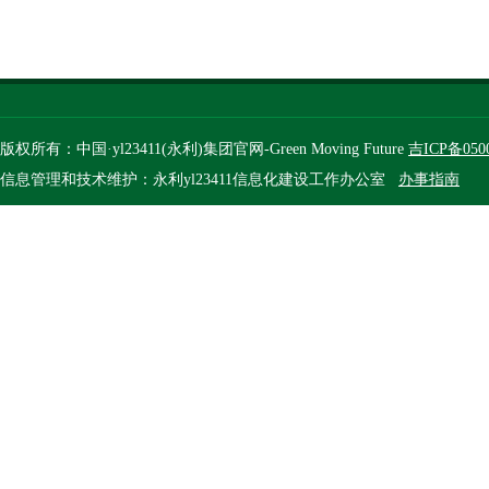
版权所有：中国·yl23411(永利)集团官网-Green Moving Future
吉ICP备050
信息管理和技术维护：永利yl23411信息化建设工作办公室
办事指南